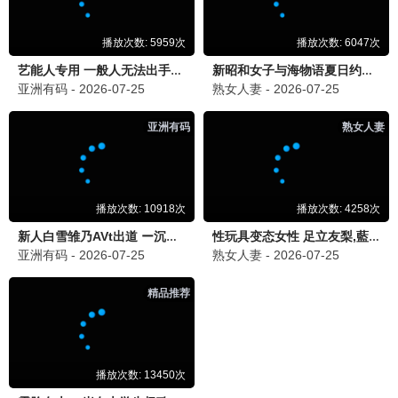
青春怒潮
HD
14
神奇数字马戏团：谢幕演出
HDTC中字
15
风暴之土
DVD
16
超萌时空宝贝
HD
17
玉子2017
HD
18
最新电视剧
国产剧
香港剧
韩国剧
欧美剧
台湾剧
日本剧
泰国剧
海外剧
2.0
9.0