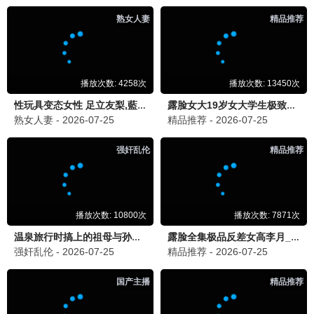
更新至08集
更新至13集
问心2
爱情有烟火
赵又廷,毛晓彤,金世佳,张佳宁,陈冲,黄
檀健次,王楚然,李乃文,李欣
2.0
4.0
更新至24集
更新至27集
南部档案
莫离
张新成,丁禹兮,姜珮瑶,富大
白鹿,丞磊,蔡正杰,杨舒伊