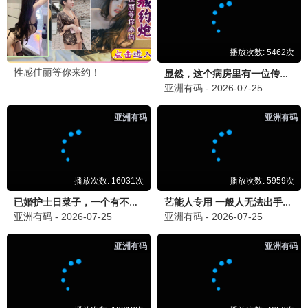
能爱吗
更新至第11集
天国男孩
更新至04集
给你爱情处方
更新至41集
余命3个月的绿帽夫
全8集
吸血鬼莱斯特
更新至第3集
断罪
全8集
电视剧周榜单
耀眼
更新至第30集
1
翘楚
全24集
2
爱·回家之开心速递
更新至2833集
3
逐爱
更新至第04集
4