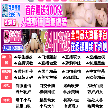
已完结
更新至第16集
东北一家人3
我的逆天神器
李琦,彭玉,巩汉林,吕小品,金珠,张丹露
歪歪,郭浩然,张喆,路路,郝祥海,李诗萌
6.0
4.0
更新至第52集
全100集
三只松鼠之萌力觉醒
动态漫画·铁姬钢兵第三季
精彩影片
慕斯云