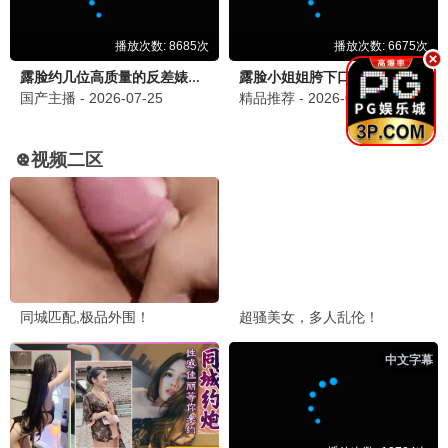
10.0
7.0
更新至03集
更新至10集
我的相抵日记
大叔再出招
志水彩乃,洼冢爱流,ゆめっち
申河均,吴正世,许成泰
3.0
9.0