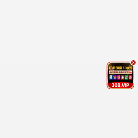
更新至20260621期
更新至20260621期
百家讲坛
男生女生向前冲
易中天,于丹,王立群,刘心武,周汝昌,阎
余声,白羽,王小川,王乐乐,宋秋熠,张亚
10.0
2.0
更新至20期
更新至20260620期
唱钱
天才冲冲冲
森美,郭伟亮,李茵彤
吴宗宪,徐乃麟,曾国城,艾莉絲