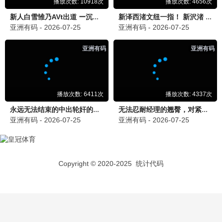
婚后再心动
更新至第24集
5
灵魂摆渡·十年
更新至第24集
6
香港探秘地图粤语版
更新至第20集
7
COURT!
已完结
8
香港探秘地图粤语
全20集
9
爱冲云霄
更新至第04集
10
主角
全48集
11
耀眼2026
已完结
12
奇怪的她(剧版)
全12集
13
罪案现场
更新至第24集
14
太行谣
全24集
15
莫离
更新至27集
16
陪审十二人
已完结
17