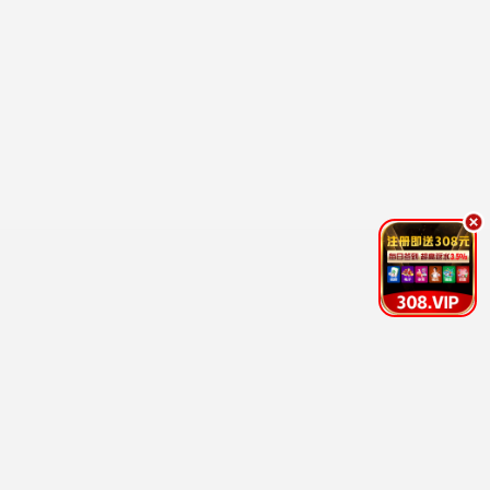
更新至20260621期
更新至20260621期
百家讲坛
男生女生向前冲
易中天,于丹,王立群,刘心武,周汝昌,阎
余声,白羽,王小川,王乐乐,宋秋熠,张亚
10.0
2.0
更新至20期
更新至20260620期
唱钱
天才冲冲冲
森美,郭伟亮,李茵彤
吴宗宪,徐乃麟,曾国城,艾莉絲