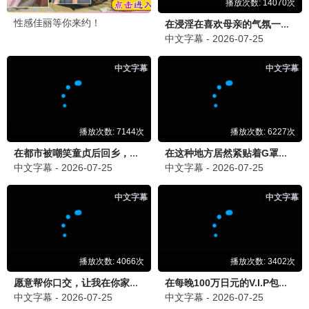
全14集
更新至11集
我的王室死对头
我的爷爷是耽美作家
林智妍,许南俊,张胜祖,李世
Suprawat Pattamasoot
3.0
10.0