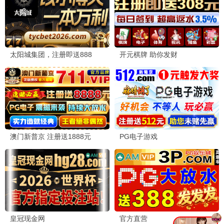
恶魔的手球歌2026
已完结
恶魔的手球歌
更新至后篇
一招一食
更新至02集
公路电影
更新至HD
破碎的声线
高清
星之守望
HD国语
炸掉银行经理
HD中字
罗宾汉之死
TC中字
古堡小夜曲
HD国语
乡思
HD国语
电影周榜单