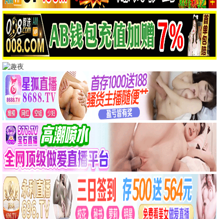
已完结
更新至第12集
弗兰·勒博维茨：假装我们在城市
团子们的使命
弗兰·勒博维茨,马丁·斯科塞斯
精彩影片
8.0
6.0