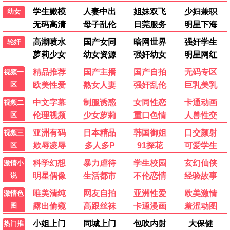
4.0
10.0
已完结
已完结
玩物们
白色巨塔
柳波芙·阿克肖诺娃,米洛斯·比柯维奇
唐泽寿明,江口洋介,黑木瞳
最新电影
动作片
喜剧片
爱情片
科幻片
剧情片
战争片
动画片
记录片