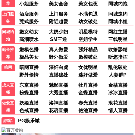
7.0
1.0
TC中字
更新至第373期
孤军突围
美食新闻报道
科林·汉克斯,斯科特·伊斯特伍德,安洁纽
黄婉曼,蔡雪莹,倪嘉雯,黄嘉雯,廖慧仪
9.0
5.0