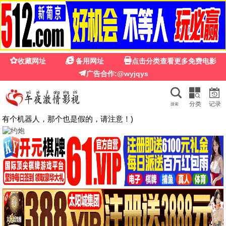
☰
蘑
神马影院在线免费观看
🔍
热播推荐
1.0
3.0
HD中字
HD中字
小镇警官
深宫怨灵
张琳娜,李迎旗,江柏川
凯蒂·萨瓦,凯瑟琳·希金斯,克瑞姆·柏辛