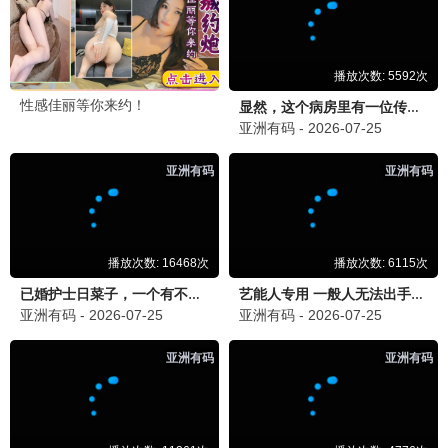
能爱吗
更新至第11集
天国男孩
更新至04集
给你爱情处方
更新至41集
余命3个月的绿帽夫
全8集
吸血鬼莱斯特
更新至第3集
断罪
全8集
电视剧周榜单
耀眼
更新至第30集
1
翘楚
全24集
2
爱·回家之开心速递
更新至2833集
3
逐爱
更新至第04集
4