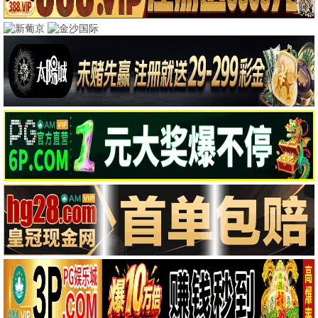
1.0
9.0
HD中字
更新至第04集
少女四大名捕
茗记
周诺,马莹莹,洪杉杉,祝昕愿,毛方圆,骆
精彩影片
3.0
4.0